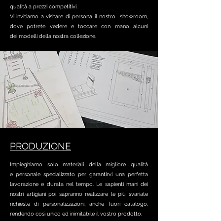
qualità a prezzi competitivi.
Vi invitiamo a visitare di persona il nostro showroom,
dove potrete vedere e toccare con mano alcuni
dei modelli della nostra collezione.
PRODUZIONE
Impieghiamo solo materiali della migliore qualità
e personale specializzato per garantirvi una perfetta
lavorazione e durata nel tempo. Le sapienti mani dei
nostri artigiani poi sapranno realizzare le più svariate
richieste di personalizzazioni, anche fuori catalogo,
rendendo così unico ed inimitabile il vostro prodotto.