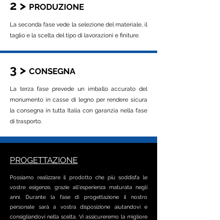
2 >
PRODUZIONE
La seconda fase vede la selezione del materiale, il
taglio e la scelta del tipo di lavorazioni e finiture.
3 >
CONSEGNA
La terza fase prevede un imballo accurato del
monumento in casse di legno per rendere sicura
la consegna in tutta Italia con garanzia nella fase
di trasporto.
PROGETTAZIONE
Possiamo realizzare il prodotto che più soddisfa le
vostre esigenze, grazie all'esperienza maturata negli
anni. Durante la fase di progettazione il nostro
personale sarà a vostra disposizione aiutandovi e
consigliandovi nella scelta. Vi assicureremo la migliore