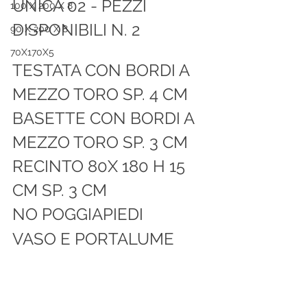
UNICA 02 - PEZZI 
100 X 200 X 8
DISPONIBILI N. 2
90 X 200 X 8
70X170X5
TESTATA CON BORDI A 
MEZZO TORO SP. 4 CM 
BASETTE CON BORDI A  
MEZZO TORO SP. 3 CM 
RECINTO 80X 180 H 15 
CM SP. 3 CM
NO POGGIAPIEDI
VASO E PORTALUME 