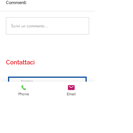
Commenti
ART. 381 - 70 X 170 X 6
ART. 343 - 70 X 
Scrivi un commento...
Contattaci
Phone
Email