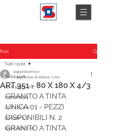
LA GRANITI SERVICE
Post
Tutti i post
lagranitiservice
Tutti i post
8 lug
Tempo di lettura: 1 min
ART 351 - 80 X 180 X 4/3
70 X 180 X 5/4
GRANITO A TINTA 
70X170X5/4
UNICA 01 - PEZZI 
70 X 170 X 6
DISPONIBILI N. 2 
80 X180 X 5
GRANITO A TINTA 
100 X 200 X 10